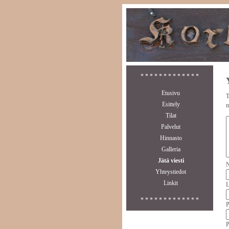
* * * * * * * * * * * * *
Etusivu
T
Esittely
m
Tilat
Palvelut
Hinnasto
Galleria
Jätä viesti
N
Yhteystiedot
Linkit
L
* * * * * * * * * * * * *
P
P