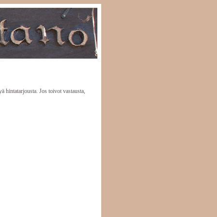
ä hintatarjousta. Jos toivot vastausta,