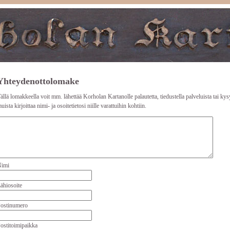
Yhteydenottolomake
ällä lomakkeella voit mm. lähettää Korholan Kartanolle palautetta, tiedustella palveluista tai kysy
uista kirjoittaa nimi- ja osoitetietosi niille varattuihin kohtiin.
imi
ähiosoite
ostinumero
ostitoimipaikka